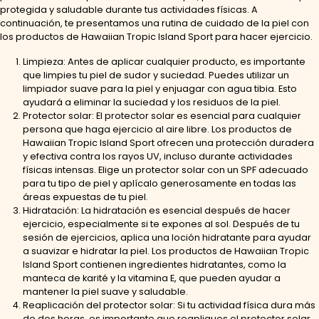
protegida y saludable durante tus actividades físicas. A
continuación, te presentamos una rutina de cuidado de la piel con
los productos de Hawaiian Tropic Island Sport para hacer ejercicio.
Limpieza: Antes de aplicar cualquier producto, es importante
que limpies tu piel de sudor y suciedad. Puedes utilizar un
limpiador suave para la piel y enjuagar con agua tibia. Esto
ayudará a eliminar la suciedad y los residuos de la piel.
Protector solar: El protector solar es esencial para cualquier
persona que haga ejercicio al aire libre. Los productos de
Hawaiian Tropic Island Sport ofrecen una protección duradera
y efectiva contra los rayos UV, incluso durante actividades
físicas intensas. Elige un protector solar con un SPF adecuado
para tu tipo de piel y aplícalo generosamente en todas las
áreas expuestas de tu piel.
Hidratación: La hidratación es esencial después de hacer
ejercicio, especialmente si te expones al sol. Después de tu
sesión de ejercicios, aplica una loción hidratante para ayudar
a suavizar e hidratar la piel. Los productos de Hawaiian Tropic
Island Sport contienen ingredientes hidratantes, como la
manteca de karité y la vitamina E, que pueden ayudar a
mantener la piel suave y saludable.
Reaplicación del protector solar: Si tu actividad física dura más
de dos horas, es importante que reapliques el protector solar